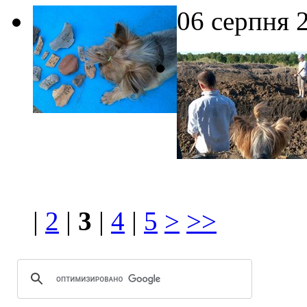
06 серпня 
|
2
|
3
|
4
|
5
>
>>